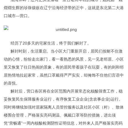
熠熠生辉的珍珠镶嵌在辽宁沿海经济带的正中，这就是东北第二大港
口城市—营口。
经历了20多天的宅家生活，终于我们解封了。
解封时刻，生活重启。
当小区大门重新开启，居民们按耐不住激
动的心情，纷纷走出家门，看一看熟悉的风景，见一见老邻居。
小区
里又恢复了往日热闹的景象，有的居民带着孩子在玩耍，有的则和邻
居热情地拉起家常，虽然口罩戴得严严实实，却掩饰不住他们言语中
的喜悦。
解封后，营口各区将在全区范围内开展常态化核酸筛查工作，稳
妥恢复民生保障服务业运行，有序恢复工业企业(含农事企业)运行。
同时将继续加强对居家隔离人员管控服务以及社区小区（村）、散体
楼围合管理，严格落实亮码测温、佩戴口罩等防控措施，进出须
凭“营畅通”一周内核酸检测阴性证明信息，对外来人员严格落实亮码