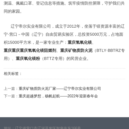
测温、佩戴口罩、登记信息等措施。筑牢疫情防控屏障，守护我们共
同的家园。
辽宁帝尔实业有限公司，成立于2012年，坐落于镁资源丰富的辽
宁·营口－中国（辽宁）自由贸易实验区，总投资5000万元，占地面
积15000平方米，是一家专业生产：
重庆氢氧化镁
、
重庆重庆重庆氢氧化镁阻燃剂
、
重庆矿物质防火泥
（BTLY·BBTRZ专
用）、
重庆氧化镁粉
（BTTZ专用）的民营企业。
相关标签：
上一篇：
重庆矿物质防火泥厂家——辽宁帝尔实业有限公司
下一篇：
重庆超越梦想，杨帆起航——2022年迎新春年会
地址：辽宁省营口市辽河开发区智泉街东166号