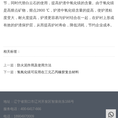
节，同时代替白云石的使用，提高炉渣中氧化镁的含量。由于氧化镁
是高熔点矿物，熔点2800 ℃，炉渣中氧化镁含量的提高，使炉渣粘
度变大，耐火度提高，炉渣更容易与炉衬结合在一起，在炉衬上形成
有效的炉渣保护层，从而提高炉衬寿命，降低消耗，节约企业成本。
相关标签：
上一篇：
防火泥作用及使用方法
下一篇：
氢氧化镁可应用在三元乙丙橡胶复合材料
地址：辽宁省营口市辽河开发区智泉街东166号
服务电话：
400-6417-666
电话：
18904970009