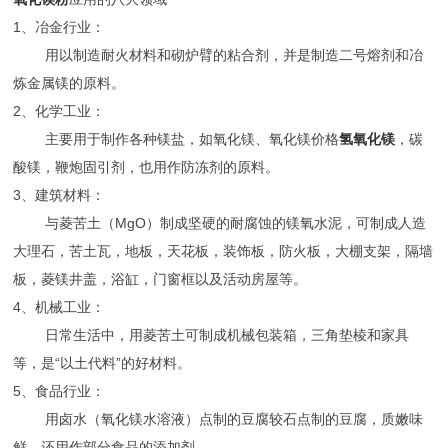
1、冶金行业：
用以制造耐火材料和砌炉臂的粘合剂，并是制造二号熔剂和冶
炼金属镁的原料。
2
、
化学工业：
主要用于制作各种镁盐，如氧化镁、氧化镁价格
氢氧化镁
，碳
酸镁，鞭炮固引剂，也用作防冻剂的原料。
3
、
建筑材料：
与菱苦土（MgO）制成坚硬的耐腐蚀的镁氧水泥，可制成人造
大理石，苦土瓦，地板，天花板，装饰板，防火板，大棚支架，隔墙
板，菱镁井盖，浴缸，门窗框以及活动房屋等。
4
、
机械工业：
日常生活中，用菱苦土可制成机械包装箱，三角垫棱和家具
等，是“以土代料”的好材料。
5
、
食品行业：
用卤水（氧化镁水溶液）点制的豆腐较石点制的豆腐，质嫩味
鲜，还用作部分食品的添加剂。