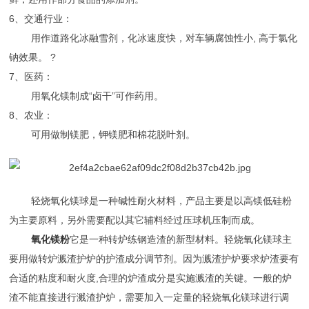
6
、
交通行业：
用作道路化冰融雪剂，化冰速度快，对车辆腐蚀性小, 高于氯化
钠效果。 ?
7
、
医药：
用氧化镁制成“卤干”可作药用。
8
、
农业：
可用做制镁肥，钾镁肥和棉花脱叶剂。
轻烧氧化镁球是一种碱性耐火材料，产品主要是以高镁低硅粉
为主要原料，另外需要配以其它辅料经过压球机压制而成。
氧化镁粉
它是一种转炉练钢造渣的新型材料。轻烧氧化镁球主
要用做转炉溅渣护炉的护渣成分调节剂。因为溅渣护炉要求炉渣要有
合适的粘度和耐火度,合理的炉渣成分是实施溅渣的关键。一般的炉
渣不能直接进行溅渣护炉，需要加入一定量的轻烧氧化镁球进行调