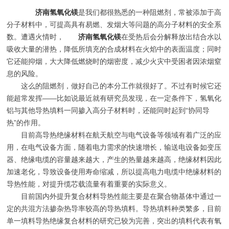
济南氢氧化镁
是我们都很熟悉的一种阻燃剂，常被添加于高
分子材料中，可提高具有易燃、发烟大等问题的高分子材料的安全系
数。遭遇火情时，
济南氢氧化镁
在受热后会分解释放出结合水以
吸收大量的潜热，降低所填充的合成材料在火焰中的表面温度；同时
它还能抑烟，大大降低燃烧时的烟密度，减少火灾中受困者因浓烟窒
息的风险。
这么的阻燃剂，做好自己的本分工作就很好了。不过有时候它还
能超常发挥——比如说最近就有研究员发现，在一定条件下，氢氧化
铝与其他导热填料一同掺入高分子材料时，还能同时起到“协同导
热”的作用。
目前高导热绝缘材料在航天航空与电气设备等领域有着广泛的应
用，在电气设备方面，随着电力需求的快速增长，输送电设备如变压
器、绝缘电缆的容量越来越大，产生的热量越来越高，绝缘材料因此
加速老化，导致设备使用寿命缩减，所以提高电力电缆中绝缘材料的
导热性能，对提升缆芯载流量有着重要的实际意义。
目前国内外提升复合材料导热性能主要是在聚合物基体中通过一
定的共混方法掺杂热导率较高的导热填料。导热填料种类繁多，目前
单一填料导热绝缘复合材料的研究已较为完善，突出的填料代表有氧