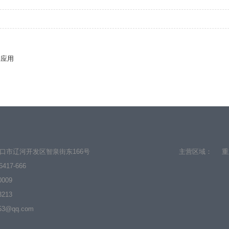
的应用
口市辽河开发区智泉街东166号
主营区域：
重
6417-666
0009
3213
3@qq.com