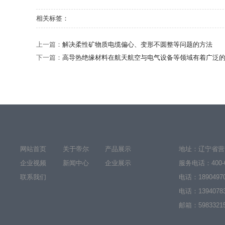
相关标签：
上一篇：
解决柔性矿物质电缆偏心、变形不圆整等问题的方法
下一篇：
高导热绝缘材料在航天航空与电气设备等领域有着广泛
网站首页
关于帝尔
产品展示
地址：辽宁省营
企业视频
新闻中心
企业展示
服务电话：
400-
联系我们
电话：
1890497
电话：
1394078
邮箱：59833215