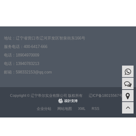
地址：辽宁省营口市辽河开发区智泉街东166号
服务电话：
400-6417-666
电话：
18904970009
电话：
13940783213
邮箱：598332153@qq.com
Copyright © 辽宁帝尔实业有限公司 版权所有
辽ICP备18015567号-1
design
企业分站
网站地图
XML
RSS