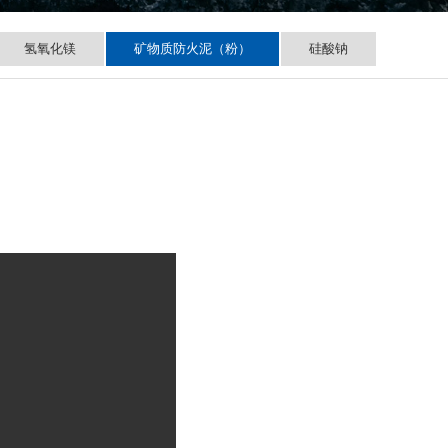
氢氧化镁
矿物质防火泥（粉）
硅酸钠