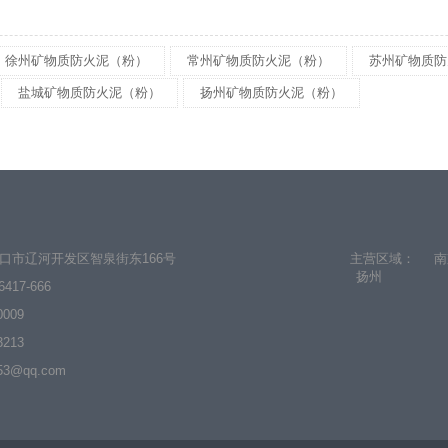
徐州矿物质防火泥（粉）
常州矿物质防火泥（粉）
苏州矿物质防
盐城矿物质防火泥（粉）
扬州矿物质防火泥（粉）
口市辽河开发区智泉街东166号
主营区域：
南
扬州
6417-666
0009
3213
3@qq.com