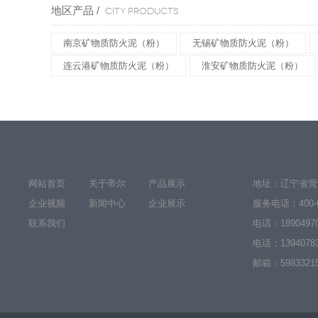
地区产品 /
CITY PRODUCTS
南京矿物质防火泥（粉）
无锡矿物质防火泥（粉）
连云港矿物质防火泥（粉）
淮安矿物质防火泥（粉）
网站首页
关于帝尔
产品展示
地址：辽宁省营
企业视频
新闻中心
企业展示
服务电话：
400-
联系我们
电话：
1890497
电话：
1394078
邮箱：59833215