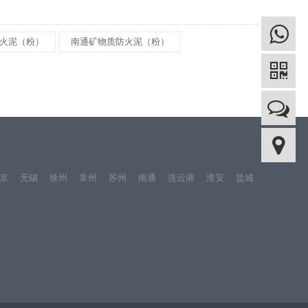
火泥（粉）
南通矿物质防火泥（粉）
京
无锡
徐州
常州
苏州
南通
连云港
淮安
盐城